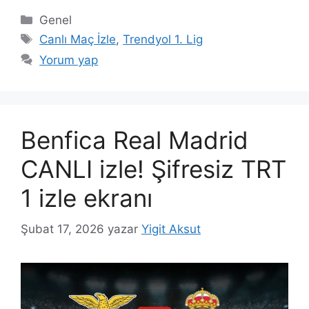
Kategoriler
Genel
Etiketler
Canlı Maç İzle
,
Trendyol 1. Lig
Yorum yap
Benfica Real Madrid
CANLI izle! Şifresiz TRT
1 izle ekranı
Şubat 17, 2026
yazar
Yigit Aksut