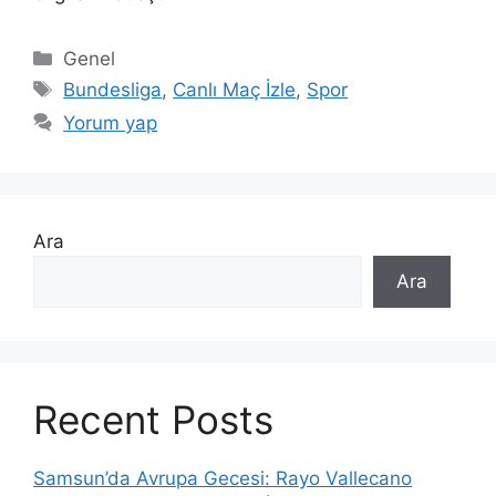
Kategoriler
Genel
Etiketler
Bundesliga
,
Canlı Maç İzle
,
Spor
Yorum yap
Ara
Ara
Recent Posts
Samsun’da Avrupa Gecesi: Rayo Vallecano