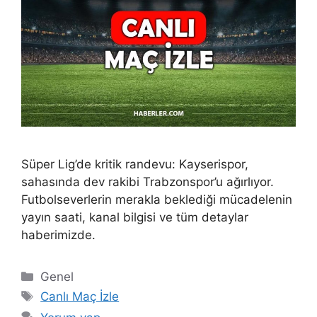
Süper Lig’de kritik randevu: Kayserispor,
sahasında dev rakibi Trabzonspor’u ağırlıyor.
Futbolseverlerin merakla beklediği mücadelenin
yayın saati, kanal bilgisi ve tüm detaylar
haberimizde.
Kategoriler
Genel
Etiketler
Canlı Maç İzle