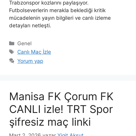
Trabzonspor kozlarını paylaşıyor.
Futbolseverlerin merakla beklediği kritik
mücadelenin yayın bilgileri ve canlı izleme
detayları netleşti.
Kategoriler
Genel
Etiketler
Canlı Maç İzle
Yorum yap
Manisa FK Çorum FK
CANLI izle! TRT Spor
şifresiz maç linki
Mart 2, 2026
yazar
Yigit Aksut