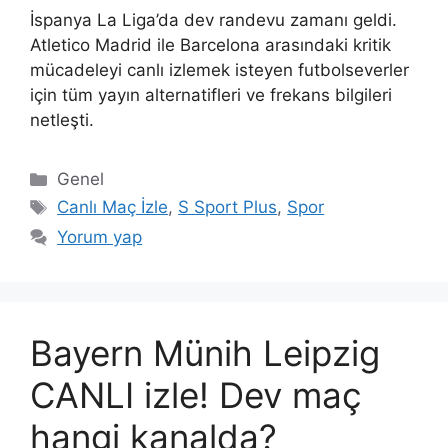
İspanya La Liga’da dev randevu zamanı geldi.
Atletico Madrid ile Barcelona arasındaki kritik
mücadeleyi canlı izlemek isteyen futbolseverler
için tüm yayın alternatifleri ve frekans bilgileri
netleşti.
Kategoriler
Genel
Etiketler
Canlı Maç İzle
,
S Sport Plus
,
Spor
Yorum yap
Bayern Münih Leipzig
CANLI izle! Dev maç
hangi kanalda?