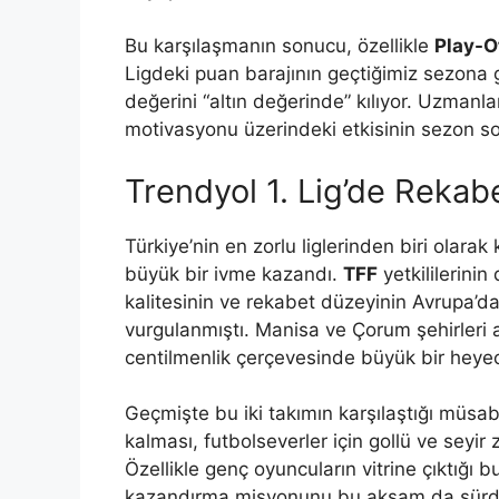
Bu karşılaşmanın sonucu, özellikle
Play-O
Ligdeki puan barajının geçtiğimiz sezona
değerini “altın değerinde” kılıyor. Uzmanlar
motivasyonu üzerindeki etkisinin sezon s
Trendyol 1. Lig’de Rekab
Türkiye’nin en zorlu liglerinden biri olarak
büyük bir ivme kazandı.
TFF
yetkililerinin
kalitesinin ve rekabet düzeyinin Avrupa’d
vurgulanmıştı. Manisa ve Çorum şehirleri
centilmenlik çerçevesinde büyük bir hey
Geçmişte bu iki takımın karşılaştığı müsa
kalması, futbolseverler için gollü ve seyir
Özellikle genç oyuncuların vitrine çıktığı 
kazandırma misyonunu bu akşam da sürd