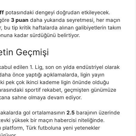
ff
potasındaki dengeyi doğrudan etkileyecek.
 göre
3 puan
daha yukarıda seyretmesi, her maçın
, bu tip kritik haftalarda alınan galibiyetlerin takım
onuna kadar sürdüğünü belirtiyor.
etin Geçmişi
 kabul edilen 1. Lig, son on yılda endüstriyel olarak
 daha önce yaptığı açıklamalarda, ligin yayın
aki pek çok ikinci kademe ligin önünde olduğu
 arasındaki sportif rekabet, geçmişten günümüze
ecana sahne olmaya devam ediyor.
bakalarda gol ortalamasının
2.5
barajının üzerinde
 zevki yüksek bir maçın habercisi niteliğinde.
bu platform, Türk futboluna yeni yetenekler
ürüyor.