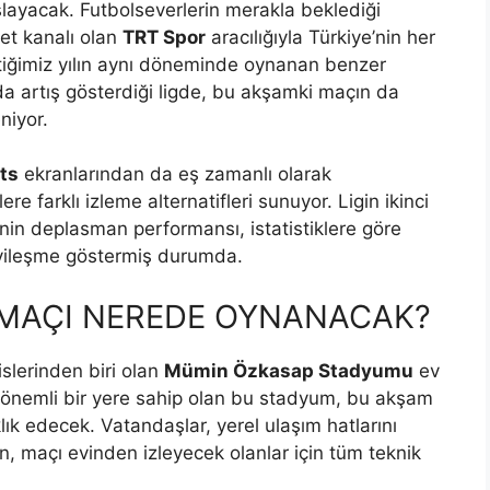
şlayacak. Futbolseverlerin merakla beklediği
et kanalı olan
TRT Spor
aracılığıyla Türkiye’nin her
çtiğimiz yılın aynı döneminde oynanan benzer
a artış gösterdiği ligde, bu akşamki maçın da
niyor.
ts
ekranlarından da eş zamanlı olarak
e farklı izleme alternatifleri sunuyor. Ligin ikinci
nin deplasman performansı, istatistiklere göre
iyileşme göstermiş durumda.
 MAÇI NEREDE OYNANACAK?
slerinden biri olan
Mümin Özkasap Stadyumu
ev
de önemli bir yere sahip olan bu stadyum, bu akşam
klık edecek. Vatandaşlar, yerel ulaşım hatlarını
n, maçı evinden izleyecek olanlar için tüm teknik