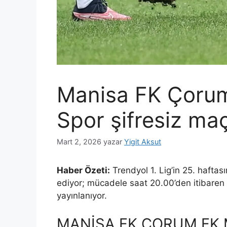
Manisa FK Çorum
Spor şifresiz maç
Mart 2, 2026
yazar
Yigit Aksut
Haber Özeti:
Trendyol 1. Lig’in 25. hafta
ediyor; mücadele saat 20.00’den itibaren 
yayınlanıyor.
MANİSA FK ÇORUM FK M