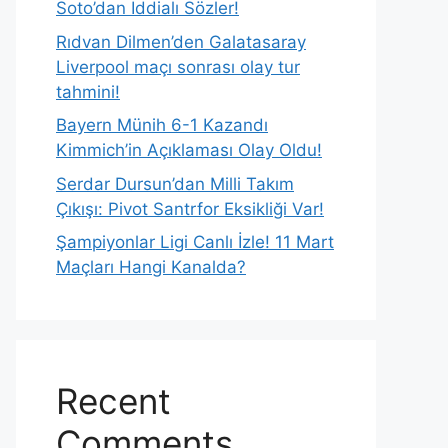
Soto’dan İddialı Sözler!
Rıdvan Dilmen’den Galatasaray
Liverpool maçı sonrası olay tur
tahmini!
Bayern Münih 6-1 Kazandı
Kimmich’in Açıklaması Olay Oldu!
Serdar Dursun’dan Milli Takım
Çıkışı: Pivot Santrfor Eksikliği Var!
Şampiyonlar Ligi Canlı İzle! 11 Mart
Maçları Hangi Kanalda?
Recent
Comments