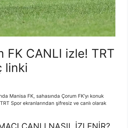
 FK CANLI izle! TRT
 linki
sında Manisa FK, sahasında Çorum FK’yı konuk
TRT Spor ekranlarından şifresiz ve canlı olarak
AÇI CANLI NASIL İZLENİR?