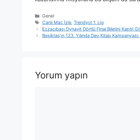
Kategoriler
Genel
Etiketler
Canlı Maç İzle
,
Trendyol 1. Lig
Eczacıbaşı Dynavit Dörtlü Final Biletini Kaptı!
Beşiktaş’ın 123. Yılında Dev Kitap Kampanyası: 
Yorum yapın
Yorum