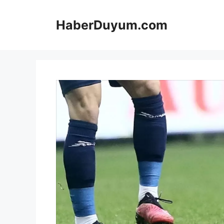
İçeriğe
atla
HaberDuyum.com