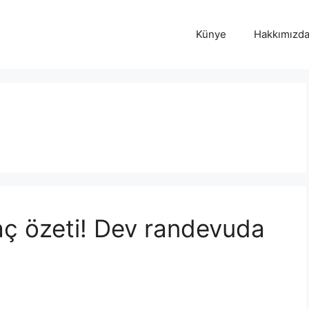
Künye
Hakkımızd
ç özeti! Dev randevuda