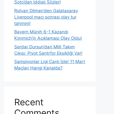
Soto’dan İddialı Sözler!
Rıdvan Dilmen’den Galatasaray
Liverpool maçı sonrası olay tur
tahmini!
Bayern Münih 6-1 Kazandı
Kimmich’in Açıklaması Olay Oldu!
Serdar Dursun’dan Milli Takım
Çıkışı: Pivot Santrfor Eksikliği Var!
Şampiyonlar Ligi Canlı İzle! 11 Mart
Maçları Hangi Kanalda?
Recent
Comments