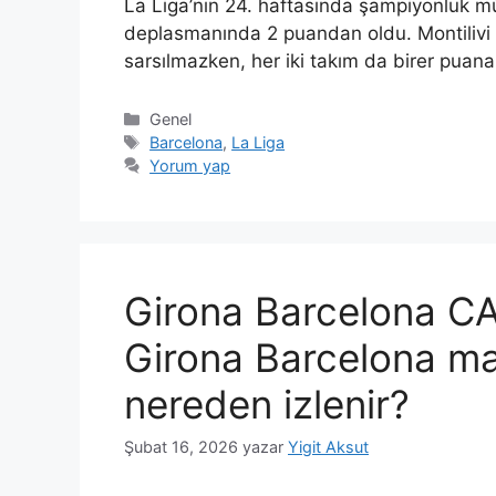
La Liga’nın 24. haftasında şampiyonluk m
deplasmanında 2 puandan oldu. Montilivi
sarsılmazken, her iki takım da birer puana 
Kategoriler
Genel
Etiketler
Barcelona
,
La Liga
Yorum yap
Girona Barcelona CA
Girona Barcelona ma
nereden izlenir?
Şubat 16, 2026
yazar
Yigit Aksut