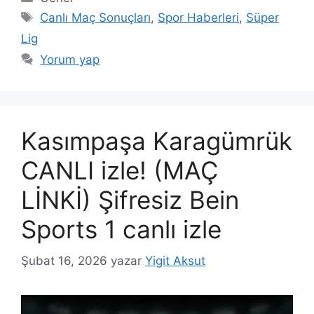
Etiketler
Canlı Maç Sonuçları
,
Spor Haberleri
,
Süper
Lig
Yorum yap
Kasımpaşa Karagümrük
CANLI izle! (MAÇ
LİNKİ) Şifresiz Bein
Sports 1 canlı izle
Şubat 16, 2026
yazar
Yigit Aksut