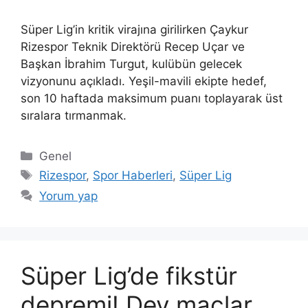
Süper Lig’in kritik virajına girilirken Çaykur
Rizespor Teknik Direktörü Recep Uçar ve
Başkan İbrahim Turgut, kulübün gelecek
vizyonunu açıkladı. Yeşil-mavili ekipte hedef,
son 10 haftada maksimum puanı toplayarak üst
sıralara tırmanmak.
Kategoriler
Genel
Etiketler
Rizespor
,
Spor Haberleri
,
Süper Lig
Yorum yap
Süper Lig’de fikstür
depremi! Dev maçlar