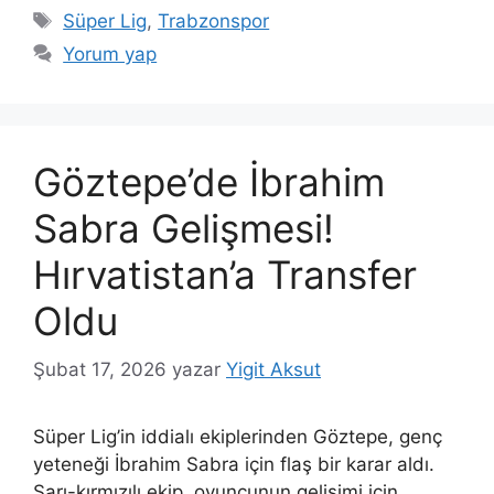
Etiketler
Süper Lig
,
Trabzonspor
Yorum yap
Göztepe’de İbrahim
Sabra Gelişmesi!
Hırvatistan’a Transfer
Oldu
Şubat 17, 2026
yazar
Yigit Aksut
Süper Lig’in iddialı ekiplerinden Göztepe, genç
yeteneği İbrahim Sabra için flaş bir karar aldı.
Sarı-kırmızılı ekip, oyuncunun gelişimi için