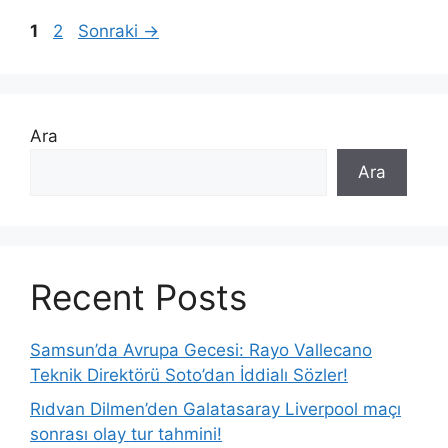
Sayfa
Sayfa
1
2
Sonraki
→
Ara
Ara
Recent Posts
Samsun’da Avrupa Gecesi: Rayo Vallecano
Teknik Direktörü Soto’dan İddialı Sözler!
Rıdvan Dilmen’den Galatasaray Liverpool maçı
sonrası olay tur tahmini!