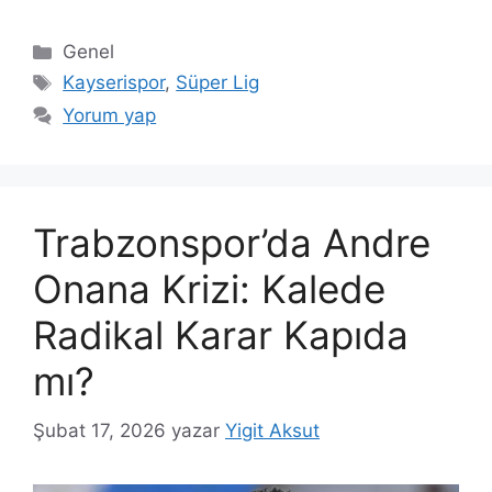
Kategoriler
Genel
Etiketler
Kayserispor
,
Süper Lig
Yorum yap
Trabzonspor’da Andre
Onana Krizi: Kalede
Radikal Karar Kapıda
mı?
Şubat 17, 2026
yazar
Yigit Aksut