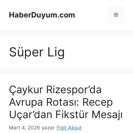
İçeriğe
atla
HaberDuyum.com
Menü
Süper Lig
Çaykur Rizespor’da
Avrupa Rotası: Recep
Uçar’dan Fikstür Mesajı
Mart 4, 2026
yazar
Yigit Aksut