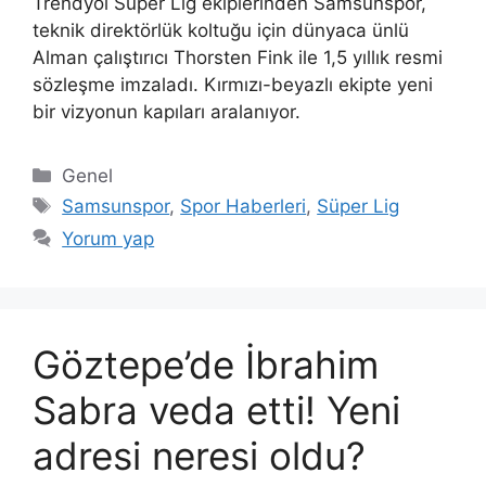
Trendyol Süper Lig ekiplerinden Samsunspor,
teknik direktörlük koltuğu için dünyaca ünlü
Alman çalıştırıcı Thorsten Fink ile 1,5 yıllık resmi
sözleşme imzaladı. Kırmızı-beyazlı ekipte yeni
bir vizyonun kapıları aralanıyor.
Kategoriler
Genel
Etiketler
Samsunspor
,
Spor Haberleri
,
Süper Lig
Yorum yap
Göztepe’de İbrahim
Sabra veda etti! Yeni
adresi neresi oldu?