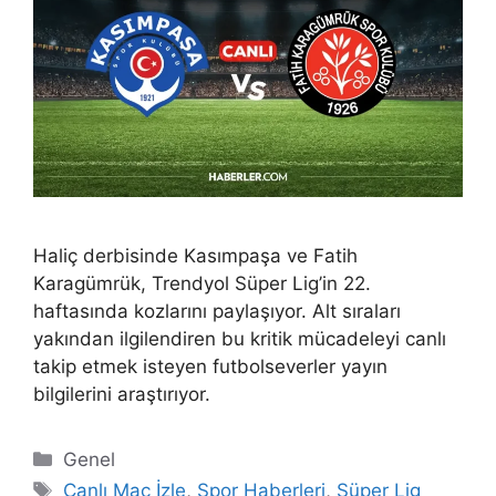
Haliç derbisinde Kasımpaşa ve Fatih
Karagümrük, Trendyol Süper Lig’in 22.
haftasında kozlarını paylaşıyor. Alt sıraları
yakından ilgilendiren bu kritik mücadeleyi canlı
takip etmek isteyen futbolseverler yayın
bilgilerini araştırıyor.
Kategoriler
Genel
Etiketler
Canlı Maç İzle
,
Spor Haberleri
,
Süper Lig