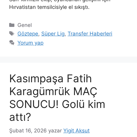
Hırvatistan temsilcisiyle el sıkıştı.
Kategoriler
Genel
Etiketler
Göztepe
,
Süper Lig
,
Transfer Haberleri
Yorum yap
Kasımpaşa Fatih
Karagümrük MAÇ
SONUCU! Golü kim
attı?
Şubat 16, 2026
yazar
Yigit Aksut