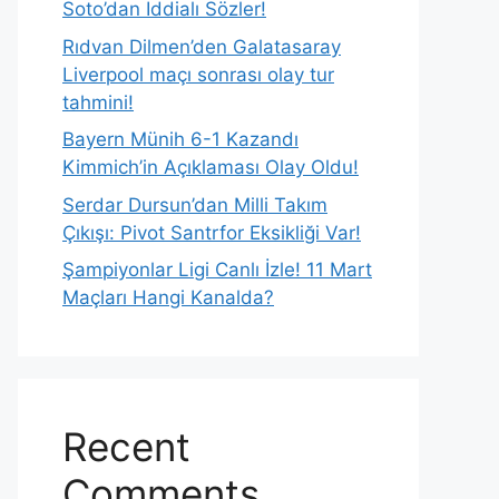
Soto’dan İddialı Sözler!
Rıdvan Dilmen’den Galatasaray
Liverpool maçı sonrası olay tur
tahmini!
Bayern Münih 6-1 Kazandı
Kimmich’in Açıklaması Olay Oldu!
Serdar Dursun’dan Milli Takım
Çıkışı: Pivot Santrfor Eksikliği Var!
Şampiyonlar Ligi Canlı İzle! 11 Mart
Maçları Hangi Kanalda?
Recent
Comments