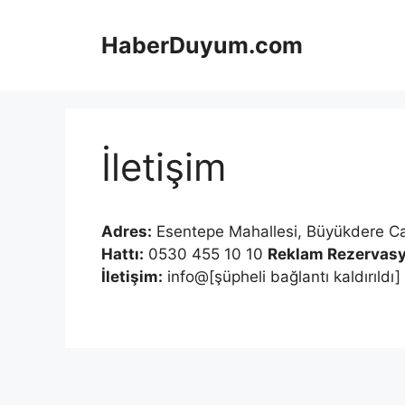
İçeriğe
atla
HaberDuyum.com
İletişim
Adres:
Esentepe Mahallesi, Büyükdere Ca
Hattı:
0530 455 10 10
Reklam Rezervasy
İletişim:
info@[şüpheli bağlantı kaldırıldı]