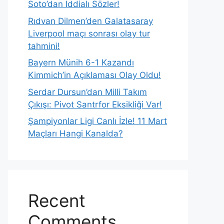
Soto’dan İddialı Sözler!
Rıdvan Dilmen’den Galatasaray
Liverpool maçı sonrası olay tur
tahmini!
Bayern Münih 6-1 Kazandı
Kimmich’in Açıklaması Olay Oldu!
Serdar Dursun’dan Milli Takım
Çıkışı: Pivot Santrfor Eksikliği Var!
Şampiyonlar Ligi Canlı İzle! 11 Mart
Maçları Hangi Kanalda?
Recent
Comments