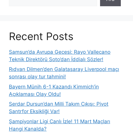
Recent Posts
Samsun’da Avrupa Gecesi: Rayo Vallecano
Teknik Direktörü Soto’dan İddialı Sözler!
Rıdvan Dilmen’den Galatasaray Liverpool maçı
sonrası olay tur tahmini!
Bayern Münih 6-1 Kazandı Kimmich’in
Açıklaması Olay Oldu!
Serdar Dursun’dan Milli Takım Çıkışı: Pivot
Santrfor Eksikliği Var!
Şampiyonlar Ligi Canlı İzle! 11 Mart Maçları
Hangi Kanalda?