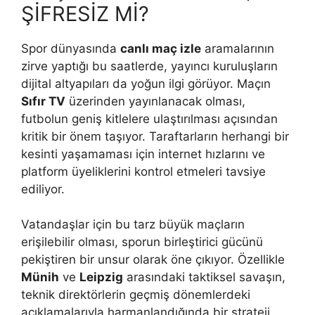
ŞİFRESİZ Mİ?
Spor dünyasında
canlı maç izle
aramalarının
zirve yaptığı bu saatlerde, yayıncı kuruluşların
dijital altyapıları da yoğun ilgi görüyor. Maçın
Sıfır TV
üzerinden yayınlanacak olması,
futbolun geniş kitlelere ulaştırılması açısından
kritik bir önem taşıyor. Taraftarların herhangi bir
kesinti yaşamaması için internet hızlarını ve
platform üyeliklerini kontrol etmeleri tavsiye
ediliyor.
Vatandaşlar için bu tarz büyük maçların
erişilebilir olması, sporun birleştirici gücünü
pekiştiren bir unsur olarak öne çıkıyor. Özellikle
Münih
ve
Leipzig
arasındaki taktiksel savaşın,
teknik direktörlerin geçmiş dönemlerdeki
açıklamalarıyla harmanlandığında bir strateji