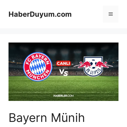
İçeriğe
atla
HaberDuyum.com
Menü
Bayern Münih