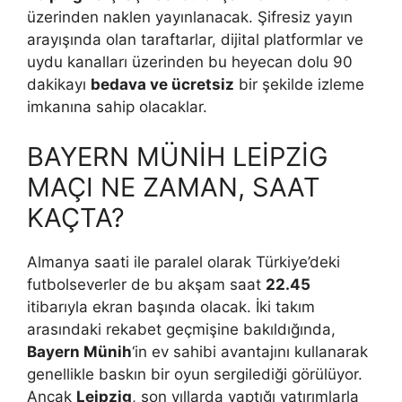
üzerinden naklen yayınlanacak. Şifresiz yayın
arayışında olan taraftarlar, dijital platformlar ve
uydu kanalları üzerinden bu heyecan dolu 90
dakikayı
bedava ve ücretsiz
bir şekilde izleme
imkanına sahip olacaklar.
BAYERN MÜNİH LEİPZİG
MAÇI NE ZAMAN, SAAT
KAÇTA?
Almanya saati ile paralel olarak Türkiye’deki
futbolseverler de bu akşam saat
22.45
itibarıyla ekran başında olacak. İki takım
arasındaki rekabet geçmişine bakıldığında,
Bayern Münih
‘in ev sahibi avantajını kullanarak
genellikle baskın bir oyun sergilediği görülüyor.
Ancak
Leipzig
, son yıllarda yaptığı yatırımlarla