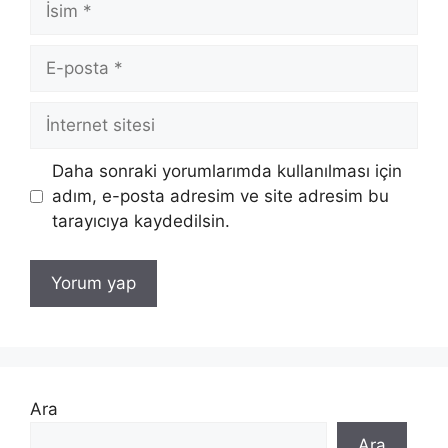
E-
posta
İnternet
sitesi
Daha sonraki yorumlarımda kullanılması için
adım, e-posta adresim ve site adresim bu
tarayıcıya kaydedilsin.
Ara
Ara