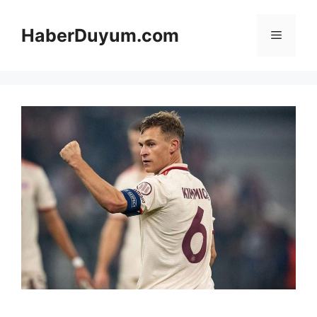
İçeriğe
atla
HaberDuyum.com
Menü