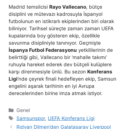
Madrid temsilcisi
Rayo Vallecano
, bütçe
disiplini ve mütevazı kadrosuyla İspanyol
futbolunun en istikrarlı ekiplerinden biri olarak
biliniyor. Tarihsel süreçte zaman zaman UEFA
kupalarında boy gösteren ekip, özellikle
savunma disipliniyle tanınıyor. Geçmişte
İspanya Futbol Federasyonu
yetkililerinin de
belirttiği gibi, Vallecano bir ‘mahalle takımı’
ruhuyla hareket ederek dev bütçeli kulüplere
karşı direnmesiyle ünlü. Bu sezon
Konferans
Ligi
‘nde çeyrek finali hedefleyen ekip, Samsun
engelini aşarak tarihinin en iyi Avrupa
derecelerinden birine imza atmak istiyor.
Kategoriler
Genel
Etiketler
Samsunspor
,
UEFA Konferans Ligi
Rıdvan Dilmen’den Galatasaray Liverpool