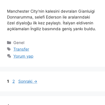
Manchester City’nin kalesini devralan Gianluigi
Donnarumma, selefi Ederson ile aralarındaki
özel diyaloğu ilk kez paylaştı. İtalyan eldivenin
açıklamaları İngiliz basınında geniş yankı buldu.
Kategoriler
Genel
Etiketler
Transfer
Yorum yap
Sayfa
Sayfa
1
2
Sonraki
→