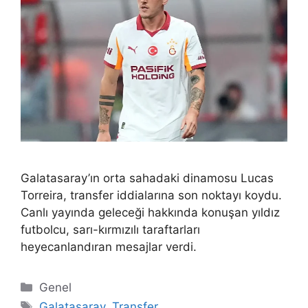
Galatasaray’ın orta sahadaki dinamosu Lucas
Torreira, transfer iddialarına son noktayı koydu.
Canlı yayında geleceği hakkında konuşan yıldız
futbolcu, sarı-kırmızılı taraftarları
heyecanlandıran mesajlar verdi.
Kategoriler
Genel
Etiketler
Galatasaray
,
Transfer