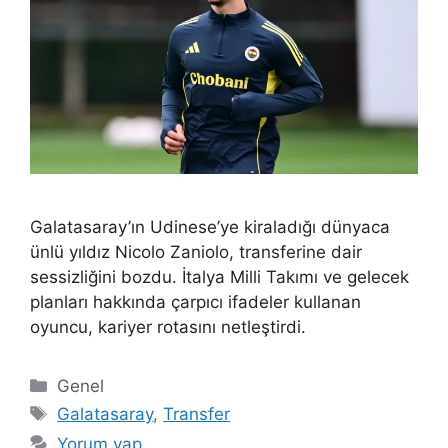
Galatasaray’ın Udinese’ye kiraladığı dünyaca
ünlü yıldız Nicolo Zaniolo, transferine dair
sessizliğini bozdu. İtalya Milli Takımı ve gelecek
planları hakkında çarpıcı ifadeler kullanan
oyuncu, kariyer rotasını netleştirdi.
Kategoriler
Genel
Etiketler
Galatasaray
,
Transfer
Yorum yap