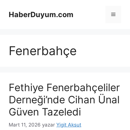
İçeriğe
atla
HaberDuyum.com
Menü
Fenerbahçe
Fethiye Fenerbahçeliler
Derneği’nde Cihan Ünal
Güven Tazeledi
Mart 11, 2026
yazar
Yigit Aksut