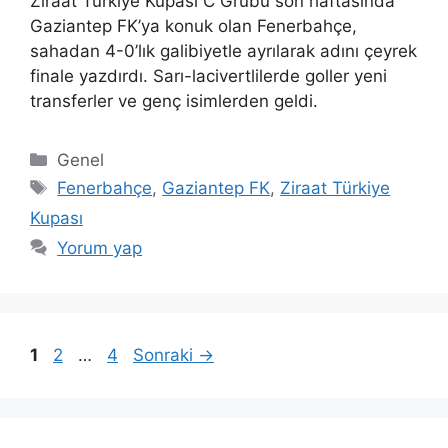
Ziraat Türkiye Kupası C Grubu son haftasında
Gaziantep FK’ya konuk olan Fenerbahçe,
sahadan 4-0’lık galibiyetle ayrılarak adını çeyrek
finale yazdırdı. Sarı-lacivertlilerde goller yeni
transferler ve genç isimlerden geldi.
Kategoriler
Genel
Etiketler
Fenerbahçe
,
Gaziantep FK
,
Ziraat Türkiye
Kupası
Yorum yap
Sayfa
Sayfa
Sayfa
1
2
…
4
Sonraki
→