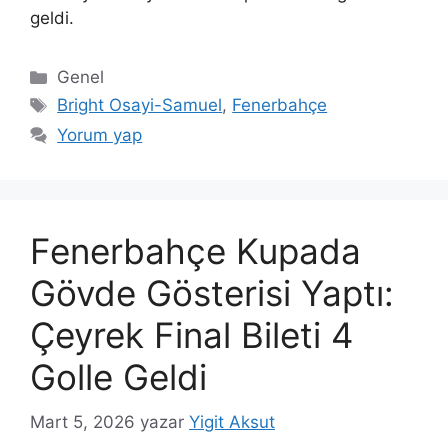
geldi.
Kategoriler
Genel
Etiketler
Bright Osayi-Samuel
,
Fenerbahçe
Yorum yap
Fenerbahçe Kupada
Gövde Gösterisi Yaptı:
Çeyrek Final Bileti 4
Golle Geldi
Mart 5, 2026
yazar
Yigit Aksut