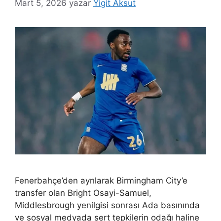
Mart 5, 2026
yazar
Yigit Aksut
Fenerbahçe’den ayrılarak Birmingham City’e
transfer olan Bright Osayi-Samuel,
Middlesbrough yenilgisi sonrası Ada basınında
ve sosyal medyada sert tepkilerin odağı haline