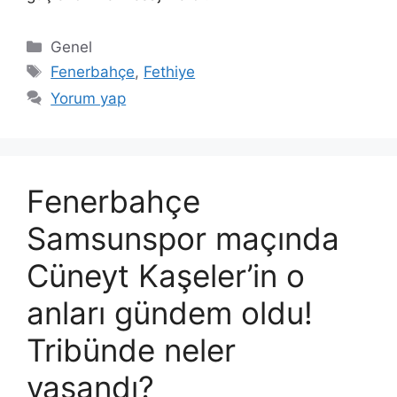
Kategoriler
Genel
Etiketler
Fenerbahçe
,
Fethiye
Yorum yap
Fenerbahçe
Samsunspor maçında
Cüneyt Kaşeler’in o
anları gündem oldu!
Tribünde neler
yaşandı?