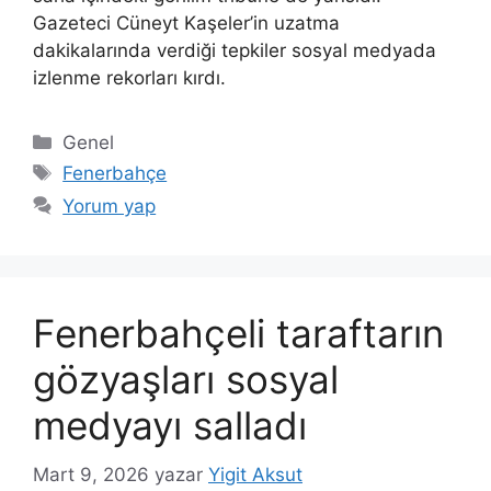
Gazeteci Cüneyt Kaşeler’in uzatma
dakikalarında verdiği tepkiler sosyal medyada
izlenme rekorları kırdı.
Kategoriler
Genel
Etiketler
Fenerbahçe
Yorum yap
Fenerbahçeli taraftarın
gözyaşları sosyal
medyayı salladı
Mart 9, 2026
yazar
Yigit Aksut