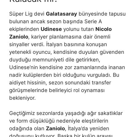
Süper Lig devi
Galatasaray
bünyesinde tapusu
bulunan ancak sezon başında Serie A
ekiplerinden
Udinese
yolunu tutan
Nicolo
Zaniolo
, kariyer planlamasına dair önemli
sinyaller verdi. İtalyan basınına konuşan
yetenekli oyuncu, kendisine duyulan güvenden
duyduğu memnuniyeti dile getirirken,
Udinese’nin kendisine zor zamanlarında inanan
nadir kulüplerden biri olduğunu vurguladı. Bu
aidiyet hissinin, sezon sonundaki transfer
görüşmelerinde belirleyici rol oynaması
bekleniyor.
Geçtiğimiz sezonlarda yaşadığı ağır sakatlıklar
ve form düşüklüğü nedeniyle eleştirilerin
odağında olan
Zaniolo
, İtalya’da yeniden
doğuşunu kutluyor. Başka bir kulüp arayışı