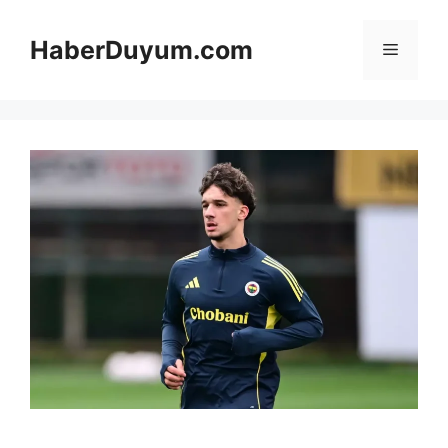
İçeriğe
atla
HaberDuyum.com
Menü