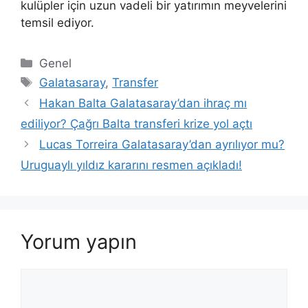
kulüpler için uzun vadeli bir yatırımın meyvelerini
temsil ediyor.
Kategoriler
Genel
Etiketler
Galatasaray
,
Transfer
Hakan Balta Galatasaray’dan ihraç mı
ediliyor? Çağrı Balta transferi krize yol açtı
Lucas Torreira Galatasaray’dan ayrılıyor mu?
Uruguaylı yıldız kararını resmen açıkladı!
Yorum yapın
Yorum