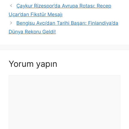
Çaykur Rizespor’da Avrupa Rotası: Recep
Uçar’dan Fikstür Mesajı
Bengisu Avcı’dan Tarihi Başarı: Finlandiya’da
Dünya Rekoru Geldi!
Yorum yapın
Yorum