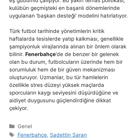
eş güdümlü çalışıyor. Bu yakın temas politikası,
kulübün geçmişteki en başarılı dönemlerinde
uygulanan ‘başkan desteği’ modelini hatırlatıyor.
Türk futbol tarihinde yönetimlerin kritik
haftalarda tesislerde yatıp kalkması, genellikle
şampiyonluk virajlarında alınan bir önlem olarak
bilinir.
Fenerbahçe
‘de de benzer bir gelenek
olan bu durum, futbolcuların üzerinde hem bir
sorumluluk hem de bir güven mekanizması
oluşturuyor. Uzmanlar, bu tür hamlelerin
özellikle stres düzeyi yüksek maçlarda
sporcuların kaygı seviyesini düşürdüğüne ve
aidiyet duygusunu güçlendirdiğine dikkat
çekiyor.
Kategoriler
Genel
Etiketler
Fenerbahçe
,
Sadettin Saran