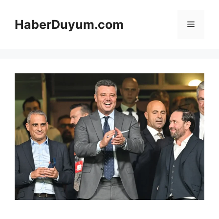
İçeriğe
atla
HaberDuyum.com
Menü