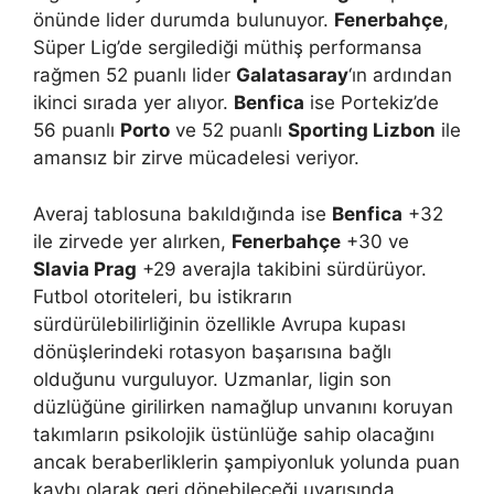
önünde lider durumda bulunuyor.
Fenerbahçe
,
Süper Lig’de sergilediği müthiş performansa
rağmen 52 puanlı lider
Galatasaray
‘ın ardından
ikinci sırada yer alıyor.
Benfica
ise Portekiz’de
56 puanlı
Porto
ve 52 puanlı
Sporting Lizbon
ile
amansız bir zirve mücadelesi veriyor.
Averaj tablosuna bakıldığında ise
Benfica
+32
ile zirvede yer alırken,
Fenerbahçe
+30 ve
Slavia Prag
+29 averajla takibini sürdürüyor.
Futbol otoriteleri, bu istikrarın
sürdürülebilirliğinin özellikle Avrupa kupası
dönüşlerindeki rotasyon başarısına bağlı
olduğunu vurguluyor. Uzmanlar, ligin son
düzlüğüne girilirken namağlup unvanını koruyan
takımların psikolojik üstünlüğe sahip olacağını
ancak beraberliklerin şampiyonluk yolunda puan
kaybı olarak geri dönebileceği uyarısında