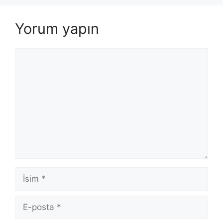
Yorum yapın
Yorum
İsim
E-
posta