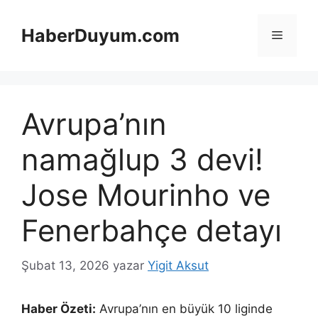
İçeriğe
atla
HaberDuyum.com
Menü
Avrupa’nın
namağlup 3 devi!
Jose Mourinho ve
Fenerbahçe detayı
Şubat 13, 2026
yazar
Yigit Aksut
Haber Özeti:
Avrupa’nın en büyük 10 liginde