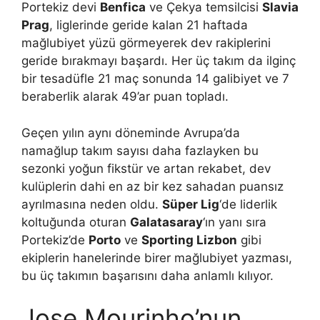
Portekiz devi
Benfica
ve Çekya temsilcisi
Slavia
Prag
, liglerinde geride kalan 21 haftada
mağlubiyet yüzü görmeyerek dev rakiplerini
geride bırakmayı başardı. Her üç takım da ilginç
bir tesadüfle 21 maç sonunda 14 galibiyet ve 7
beraberlik alarak 49’ar puan topladı.
Geçen yılın aynı döneminde Avrupa’da
namağlup takım sayısı daha fazlayken bu
sezonki yoğun fikstür ve artan rekabet, dev
kulüplerin dahi en az bir kez sahadan puansız
ayrılmasına neden oldu.
Süper Lig
‘de liderlik
koltuğunda oturan
Galatasaray
‘ın yanı sıra
Portekiz’de
Porto
ve
Sporting Lizbon
gibi
ekiplerin hanelerinde birer mağlubiyet yazması,
bu üç takımın başarısını daha anlamlı kılıyor.
Jose Mourinho’nun