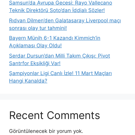
Samsun’da Avrupa Gecesi: Rayo Vallecano
Teknik Direktörü Soto’dan İddialı Sözler!
Rıdvan Dilmen’den Galatasaray Liverpool maçı
sonrası olay tur tahmini!
Bayern Münih 6-1 Kazandı Kimmich’in
Açıklaması Olay Oldu!
Serdar Dursun’dan Milli Takım Çıkışı: Pivot
Santrfor Eksikliği Var!
Şampiyonlar Ligi Canlı İzle! 11 Mart Maçları
Hangi Kanalda?
Recent Comments
Görüntülenecek bir yorum yok.