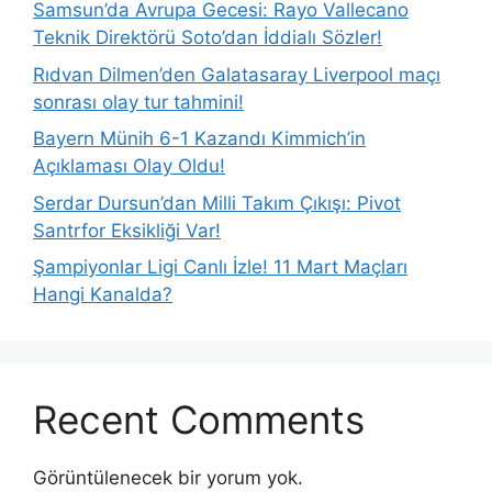
Samsun’da Avrupa Gecesi: Rayo Vallecano
Teknik Direktörü Soto’dan İddialı Sözler!
Rıdvan Dilmen’den Galatasaray Liverpool maçı
sonrası olay tur tahmini!
Bayern Münih 6-1 Kazandı Kimmich’in
Açıklaması Olay Oldu!
Serdar Dursun’dan Milli Takım Çıkışı: Pivot
Santrfor Eksikliği Var!
Şampiyonlar Ligi Canlı İzle! 11 Mart Maçları
Hangi Kanalda?
Recent Comments
Görüntülenecek bir yorum yok.