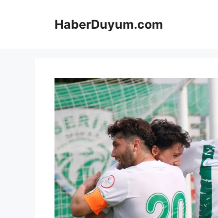
İçeriğe
atla
HaberDuyum.com