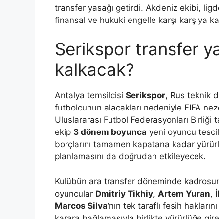
transfer yasağı getirdi. Akdeniz ekibi, li
finansal ve hukuki engelle karşı karşıya ka
Serikspor transfer 
kalkacak?
Antalya temsilcisi
Serikspor
, Rus teknik d
futbolcunun alacakları nedeniyle FIFA nez
Uluslararası Futbol Federasyonları Birliği 
ekip
3 dönem boyunca
yeni oyuncu tesci
borçlarını tamamen kapatana kadar yürür
planlamasını da doğrudan etkileyecek.
Kulübün ara transfer döneminde kadrosu
oyuncular
Dmitriy Tikhiy
,
Artem Yuran
,
Marcos Silva
‘nın tek taraflı fesih hakların
karara bağlamasıyla birlikte yürürlüğe gi