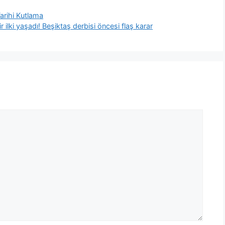
arihi Kutlama
ilki yaşadı! Beşiktaş derbisi öncesi flaş karar