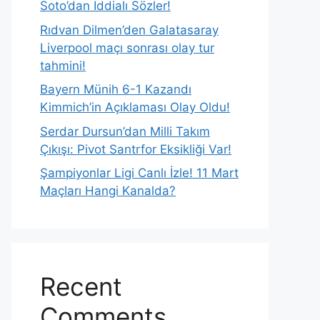
Soto’dan İddialı Sözler!
Rıdvan Dilmen’den Galatasaray
Liverpool maçı sonrası olay tur
tahmini!
Bayern Münih 6-1 Kazandı
Kimmich’in Açıklaması Olay Oldu!
Serdar Dursun’dan Milli Takım
Çıkışı: Pivot Santrfor Eksikliği Var!
Şampiyonlar Ligi Canlı İzle! 11 Mart
Maçları Hangi Kanalda?
Recent
Comments