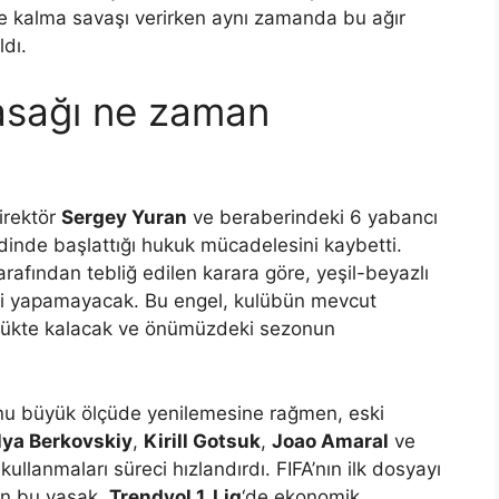
gde kalma savaşı verirken aynı zamanda bu ağır
ldı.
yasağı ne zaman
irektör
Sergey Yuran
ve beraberindeki 6 yabancı
dinde başlattığı hukuk mücadelesini kaybetti.
tarafından tebliğ edilen karara göre, yeşil-beyazlı
li yapamayacak. Bu engel, kulübün mevcut
lükte kalacak ve önümüzdeki sezonun
nu büyük ölçüde yenilemesine rağmen, eski
İlya Berkovskiy
,
Kirill Gotsuk
,
Joao Amaral
ve
ı kullanmaları süreci hızlandırdı. FIFA’nın ilk dosyayı
ren bu yasak,
Trendyol 1. Lig
‘de ekonomik