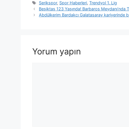
Etiketler
Serikspor
,
Spor Haberleri
,
Trendyol 1. Lig
Beşiktaş 123 Yaşında! Barbaros Meydanı’nda T
Abdülkerim Bardakcı Galatasaray kariyerinde bir 
Yorum yapın
Yorum