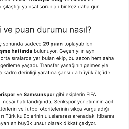
şılaştığı yapısal sorunları bir kez daha gün
 ve puan durumu nasıl?
aç sonunda sadece
29 puan
toplayabilen
şme hattında
bulunuyor. Geçen yılın aynı
 orta sıralarda yer bulan ekip, bu sezon hem saha
gerileme yaşadı. Transfer yasağının gelmesiyle
da kadro derinliği yaratma şansı da büyük ölçüde
rispor
ve
Samsunspor
gibi ekiplerin FIFA
mesai hatırlandığında, Serikspor yönetiminin acil
örlerin ve futbol otoritelerinin sıkça vurguladığı
rı
Türk kulüplerinin uluslararası arenadaki itibarını
layan en büyük unsur olarak dikkat çekiyor.