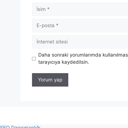
İsim
E-
posta
İnternet
sitesi
Daha sonraki yorumlarımda kullanılması
tarayıcıya kaydedilsin.
SEO Danışmanlığı