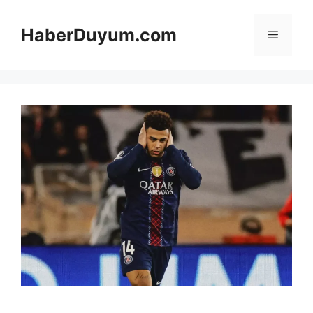
İçeriğe
atla
HaberDuyum.com
Menü