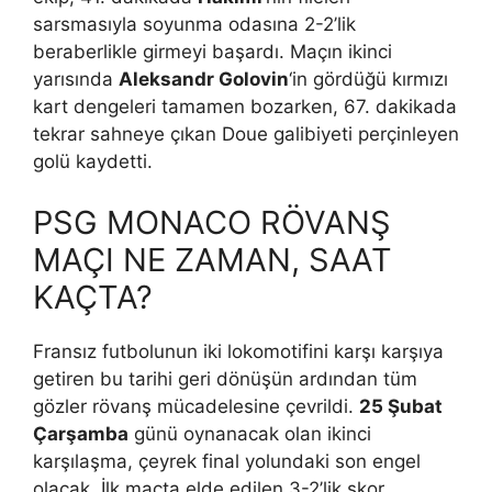
sarsmasıyla soyunma odasına 2-2’lik
beraberlikle girmeyi başardı. Maçın ikinci
yarısında
Aleksandr Golovin
‘in gördüğü kırmızı
kart dengeleri tamamen bozarken, 67. dakikada
tekrar sahneye çıkan Doue galibiyeti perçinleyen
golü kaydetti.
PSG MONACO RÖVANŞ
MAÇI NE ZAMAN, SAAT
KAÇTA?
Fransız futbolunun iki lokomotifini karşı karşıya
getiren bu tarihi geri dönüşün ardından tüm
gözler rövanş mücadelesine çevrildi.
25 Şubat
Çarşamba
günü oynanacak olan ikinci
karşılaşma, çeyrek final yolundaki son engel
olacak. İlk maçta elde edilen 3-2’lik skor