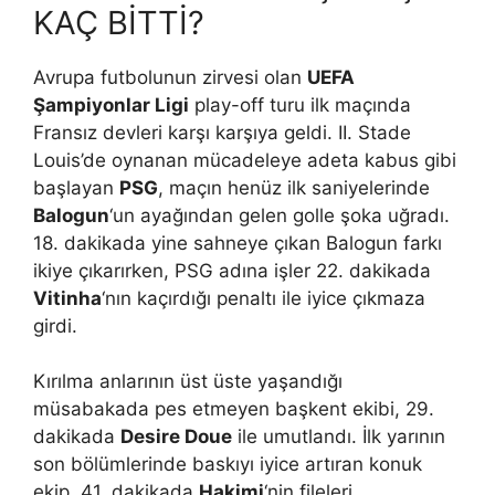
KAÇ BİTTİ?
Avrupa futbolunun zirvesi olan
UEFA
Şampiyonlar Ligi
play-off turu ilk maçında
Fransız devleri karşı karşıya geldi. II. Stade
Louis’de oynanan mücadeleye adeta kabus gibi
başlayan
PSG
, maçın henüz ilk saniyelerinde
Balogun
‘un ayağından gelen golle şoka uğradı.
18. dakikada yine sahneye çıkan Balogun farkı
ikiye çıkarırken, PSG adına işler 22. dakikada
Vitinha
‘nın kaçırdığı penaltı ile iyice çıkmaza
girdi.
Kırılma anlarının üst üste yaşandığı
müsabakada pes etmeyen başkent ekibi, 29.
dakikada
Desire Doue
ile umutlandı. İlk yarının
son bölümlerinde baskıyı iyice artıran konuk
ekip, 41. dakikada
Hakimi
‘nin fileleri