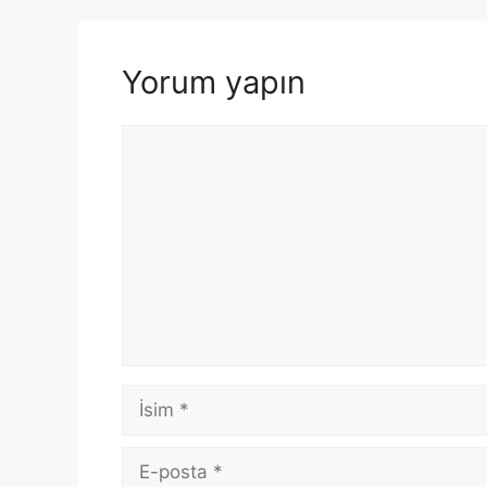
Yorum yapın
Yorum
İsim
E-
posta