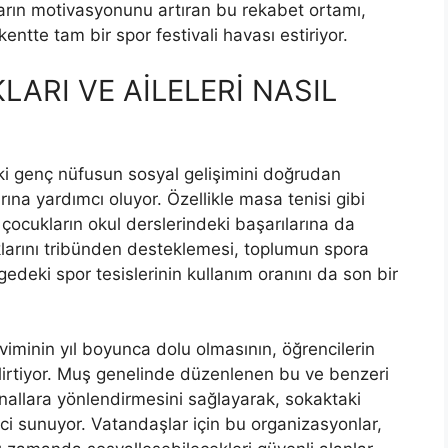
uların motivasyonunu artıran bu rekabet ortamı,
kentte tam bir spor festivali havası estiriyor.
ARI VE AİLELERİ NASIL
taki genç nüfusun sosyal gelişimini doğrudan
ına yardımcı oluyor. Özellikle masa tenisi gibi
çocukların okul derslerindeki başarılarına da
uklarını tribünden desteklemesi, toplumun spora
edeki spor tesislerinin kullanım oranını da son bir
akviminin yıl boyunca dolu olmasının, öğrencilerin
lirtiyor. Muş genelinde düzenlenen bu ve benzeri
kanallara yönlendirmesini sağlayarak, sokaktaki
ci sunuyor. Vatandaşlar için bu organizasyonlar,