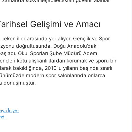
nı zamanda sosyalleşebilecekleri güvenli alanlar
Tarihsel Gelişimi ve Amacı
 çeken iller arasında yer alıyor. Gençlik ve Spor
izyonu doğrultusunda, Doğu Anadolu’daki
başladı. Okul Sporları Şube Müdürü Adem
gençleri kötü alışkanlıklardan korumak ve sporu bir
arak bakıldığında, 2010’lu yılların başında sınırlı
, günümüzde modern spor salonlarında onlarca
ra dönüşmüştür.
aya İniyor
ndi