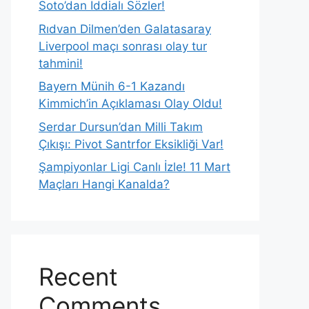
Soto’dan İddialı Sözler!
Rıdvan Dilmen’den Galatasaray
Liverpool maçı sonrası olay tur
tahmini!
Bayern Münih 6-1 Kazandı
Kimmich’in Açıklaması Olay Oldu!
Serdar Dursun’dan Milli Takım
Çıkışı: Pivot Santrfor Eksikliği Var!
Şampiyonlar Ligi Canlı İzle! 11 Mart
Maçları Hangi Kanalda?
Recent
Comments