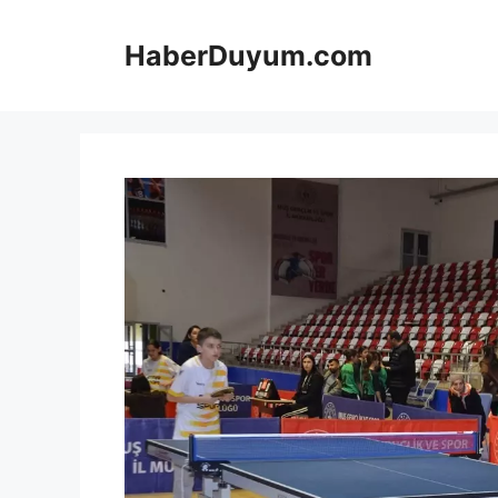
İçeriğe
atla
HaberDuyum.com