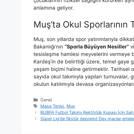
çocuklarının fiziksel sağlığını korurken ay
anlamına geliyor.
Muş’ta Okul Sporlarının 
Muş, son yıllarda spor yatırımlarıyla dikkat
Bakanlığı’nın
“Sporla Büyüyen Nesiller”
v
tesisleşme hamlesi meyvelerini vermeye 
Kardeş’in de belirttiği üzere, temel gaye 
yaşam biçimi haline getirmektir. Tarihsel ol
sayıda okul takımıyla yapılan turnuvalar
okulun katılımıyla devasa organizasyonla
Kategoriler
Genel
Etiketler
Masa Tenisi
,
Muş
BUBFA Futbol Takımı Rektörlük Kupası İçin Sah
Süper Lig’de fikstür depremi! Dev maçlar ertele