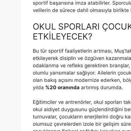
sportif başarısına imza atabilirler. Sporc
velilerin de sürece dahil olmasıyla birlikte 
OKUL SPORLARI ÇOCUKL
ETKİLEYECEK?
Bu tür sportif faaliyetlerin artması, Muş’
etkileyerek disiplin ve özgüven kazanmalar
odaklanma ve refleks gerektiren branşlar, 
olumlu yansımalar sağlıyor. Ailelerin çoc
olan bakış açısını modernize ederken, bölg
yılda
%20 oranında
artırmış durumda.
Eğitimciler ve antrenörler, okul sporları t
okul aidiyet duygusunu güçlendirdiğini be
turnuvalar, çocukların enerjilerini doğru 
olumsuz çevrelerden izole bir gelişim süre