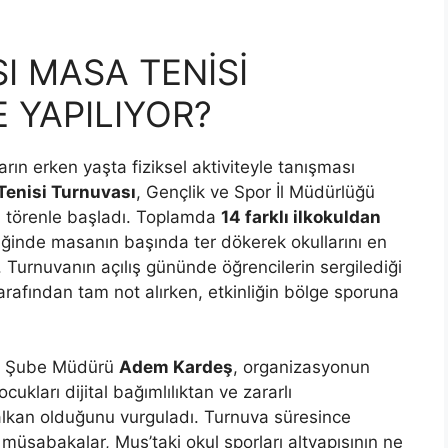
 MASA TENİSİ
 YAPILIYOR?
ın erken yaşta fiziksel aktiviteyle tanışması
Tenisi Turnuvası
, Gençlik ve Spor İl Müdürlüğü
i törenle başladı. Toplamda
14 farklı ilkokuldan
iğinde masanın başında ter dökerek okullarını en
. Turnuvanın açılış gününde öğrencilerin sergilediği
 tarafından tam not alırken, etkinliğin bölge sporuna
arı Şube Müdürü
Adem Kardeş
, organizasyonun
kları dijital bağımlılıktan ve zararlı
kalkan olduğunu vurguladı. Turnuva süresince
müsabakalar, Muş’taki okul sporları altyapısının ne