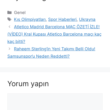
Kategoriler
Genel
Etiketler
Kış Olimpiyatları
,
Spor Haberleri
,
Ukrayna
Atletico Madrid Barcelona MAÇ ÖZETİ İZLE!
(VİDEO) Kral Kupası Atletico Barcelona maçı kaç
kaç bitti?
Raheem Sterling’in Yeni Takımı Belli Oldu!
Samsunspor’u Neden Reddetti?
Yorum yapın
Yorum