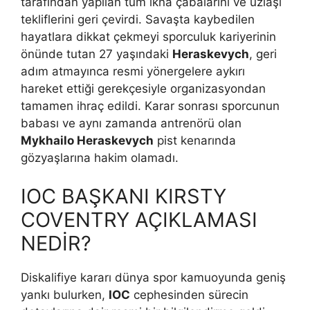
tarafından yapılan tüm ikna çabalarını ve uzlaşı
tekliflerini geri çevirdi. Savaşta kaybedilen
hayatlara dikkat çekmeyi sporculuk kariyerinin
önünde tutan 27 yaşındaki
Heraskevych
, geri
adım atmayınca resmi yönergelere aykırı
hareket ettiği gerekçesiyle organizasyondan
tamamen ihraç edildi. Karar sonrası sporcunun
babası ve aynı zamanda antrenörü olan
Mykhailo Heraskevych
pist kenarında
gözyaşlarına hakim olamadı.
IOC BAŞKANI KIRSTY
COVENTRY AÇIKLAMASI
NEDİR?
Diskalifiye kararı dünya spor kamuoyunda geniş
yankı bulurken,
IOC
cephesinden sürecin