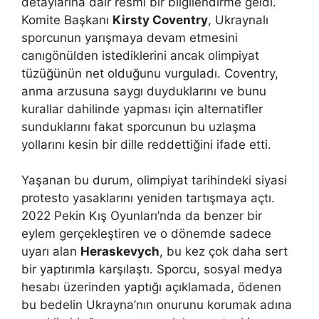
detaylarına dair resmi bir bilgilendirme geldi.
Komite Başkanı
Kirsty Coventry
, Ukraynalı
sporcunun yarışmaya devam etmesini
canıgönülden istediklerini ancak olimpiyat
tüzüğünün net olduğunu vurguladı. Coventry,
anma arzusuna saygı duyduklarını ve bunu
kurallar dahilinde yapması için alternatifler
sunduklarını fakat sporcunun bu uzlaşma
yollarını kesin bir dille reddettiğini ifade etti.
Yaşanan bu durum, olimpiyat tarihindeki siyasi
protesto yasaklarını yeniden tartışmaya açtı.
2022 Pekin Kış Oyunları’nda da benzer bir
eylem gerçekleştiren ve o dönemde sadece
uyarı alan
Heraskevych
, bu kez çok daha sert
bir yaptırımla karşılaştı. Sporcu, sosyal medya
hesabı üzerinden yaptığı açıklamada, ödenen
bu bedelin Ukrayna’nın onurunu korumak adına