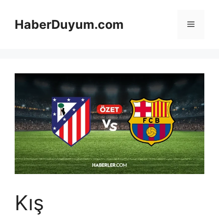
İçeriğe
atla
HaberDuyum.com
Menü
Kış