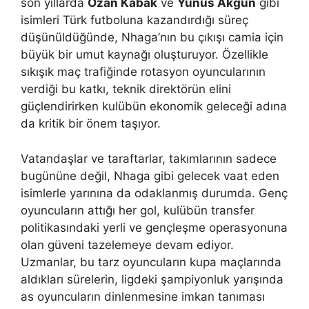
son yıllarda
Ozan Kabak
ve
Yunus Akgün
gibi
isimleri Türk futboluna kazandırdığı süreç
düşünüldüğünde, Nhaga’nın bu çıkışı camia için
büyük bir umut kaynağı oluşturuyor. Özellikle
sıkışık maç trafiğinde rotasyon oyuncularının
verdiği bu katkı, teknik direktörün elini
güçlendirirken kulübün ekonomik geleceği adına
da kritik bir önem taşıyor.
Vatandaşlar ve taraftarlar, takımlarının sadece
bugününe değil, Nhaga gibi gelecek vaat eden
isimlerle yarınına da odaklanmış durumda. Genç
oyuncuların attığı her gol, kulübün transfer
politikasındaki yerli ve gençleşme operasyonuna
olan güveni tazelemeye devam ediyor.
Uzmanlar, bu tarz oyuncuların kupa maçlarında
aldıkları sürelerin, ligdeki şampiyonluk yarışında
as oyuncuların dinlenmesine imkan tanıması