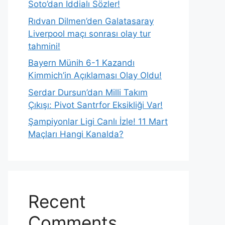
Soto’dan İddialı Sözler!
Rıdvan Dilmen’den Galatasaray
Liverpool maçı sonrası olay tur
tahmini!
Bayern Münih 6-1 Kazandı
Kimmich’in Açıklaması Olay Oldu!
Serdar Dursun’dan Milli Takım
Çıkışı: Pivot Santrfor Eksikliği Var!
Şampiyonlar Ligi Canlı İzle! 11 Mart
Maçları Hangi Kanalda?
Recent
Comments