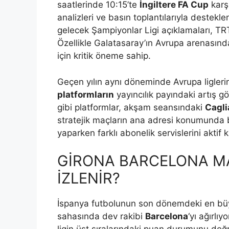
saatlerinde 10:15’te
İngiltere FA Cup
karş
analizleri ve basın toplantılarıyla destekle
gelecek Şampiyonlar Ligi açıklamaları, TRT
Özellikle Galatasaray’ın Avrupa arenasındaki
için kritik öneme sahip.
Geçen yılın aynı döneminde Avrupa ligleri
platformların
yayıncılık payındaki artış g
gibi platformlar, akşam seansındaki
Cagli
stratejik maçların ana adresi konumunda b
yaparken farklı abonelik servislerini aktif 
GİRONA BARCELONA MA
İZLENİR?
İspanya futbolunun son dönemdeki en büyü
sahasında dev rakibi
Barcelona
‘yı ağırlı