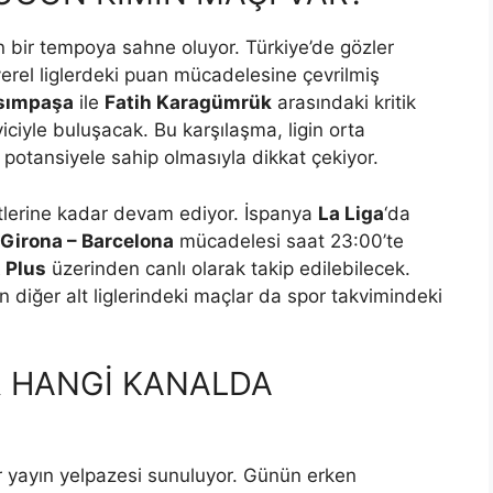
 bir tempoya sahne oluyor. Türkiye’de gözler
 yerel liglerdeki puan mücadelesine çevrilmiş
sımpaşa
ile
Fatih Karagümrük
arasındaki kritik
ciyle buluşacak. Bu karşılaşma, ligin orta
r potansiyele sahip olmasıyla dikkat çekiyor.
lerine kadar devam ediyor. İspanya
La Liga
‘da
Girona – Barcelona
mücadelesi saat 23:00’te
 Plus
üzerinden canlı olarak takip edilebilecek.
n diğer alt liglerindeki maçlar da spor takvimindeki
 HANGİ KANALDA
ir yayın yelpazesi sunuluyor. Günün erken