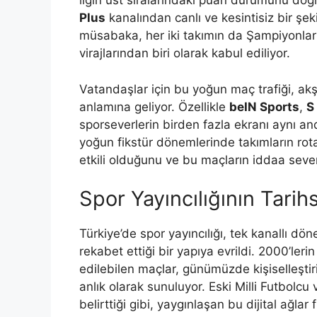
ligin üst sıralarındaki puan durumunu doğ
Plus
kanalından canlı ve kesintisiz bir şe
müsabaka, her iki takımın da Şampiyonlar 
virajlarından biri olarak kabul ediliyor.
Vatandaşlar için bu yoğun maç trafiği, a
anlamına geliyor. Özellikle
beIN Sports
,
S
sporseverlerin birden fazla ekranı aynı and
yoğun fikstür dönemlerinde takımların rot
etkili olduğunu ve bu maçların iddaa severl
Spor Yayıncılığının Tarih
Türkiye’de spor yayıncılığı, tek kanallı dö
rekabet ettiği bir yapıya evrildi. 2000’l
edilebilen maçlar, günümüzde kişiselleştir
anlık olarak sunuluyor. Eski Milli Futbolc
belirttiği gibi, yaygınlaşan bu dijital ağlar fu