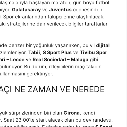
ılaşmalarıyla başlayan maraton, gün boyu futbol
niyor.
Galatasaray
ve
Juventus
cephesinden
 Spor ekranlarından takipçilerine ulaştırılacak.
 stratejilerine dair verilecek bilgiler taraftarlar
nde benzer bir yoğunluk yaşanırken, bu yıl
dijital
özlemleniyor.
Tabii
,
S Sport Plus
ve
Tivibu Spor
ari – Lecce
ve
Real Sociedad – Malaga
gibi
ulunuyor. Bu durum, izleyicilerin maç takibini
kullanmasını gerektiriyor.
ÇI NE ZAMAN VE NEREDE
k sürprizlerinden biri olan
Girona
, kendi
yor. Saat 23:00’te start alacak olan bu dev randevu,