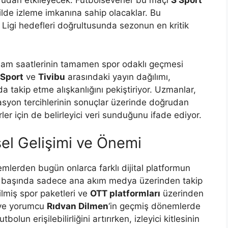
rudan etkileyecek. Futbolseverler bu maçı
S Sport
kilde izleme imkanına sahip olacaklar. Bu
Ligi hedefleri doğrultusunda sezonun en kritik
kşam saatlerinin tamamen spor odaklı geçmesi
 Sport
ve
Tivibu
arasındaki yayın dağılımı,
a takip etme alışkanlığını pekiştiriyor. Uzmanlar,
asyon tercihlerinin sonuçlar üzerinde doğrudan
er için de belirleyici veri sunduğunu ifade ediyor.
sel Gelişimi ve Önemi
nemlerden bugün onlarca farklı dijital platformun
erin başında sadece ana akım medya üzerinden takip
ilmiş spor paketleri ve
OTT platformları
üzerinden
u ve yorumcu
Rıdvan Dilmen
‘in geçmiş dönemlerde
tbolun erişilebilirliğini artırırken, izleyici kitlesinin