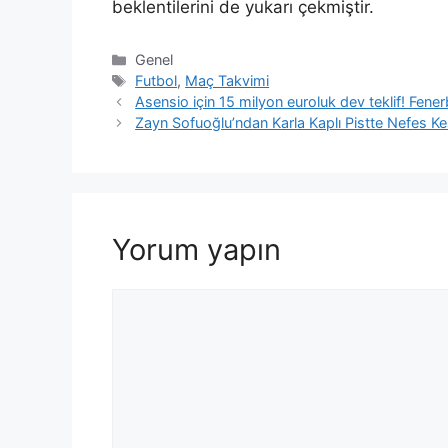
beklentilerini de yukarı çekmiştir.
Kategoriler
Genel
Etiketler
Futbol
,
Maç Takvimi
Asensio için 15 milyon euroluk dev teklif! Fene
Zayn Sofuoğlu’ndan Karla Kaplı Pistte Nefes Kes
Yorum yapın
Yorum