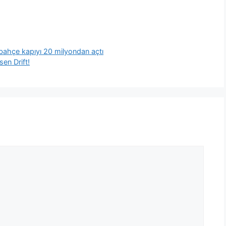
rbahçe kapıyı 20 milyondan açtı
en Drift!