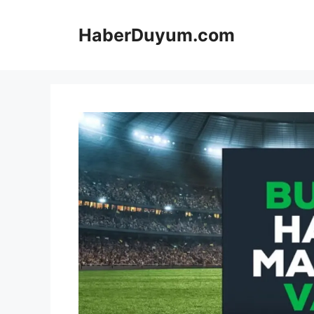
İçeriğe
atla
HaberDuyum.com