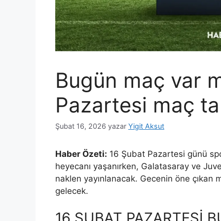
Bugün maç var m
Pazartesi maç tak
Şubat 16, 2026
yazar
Yigit Aksut
Haber Özeti:
16 Şubat Pazartesi günü spor
heyecanı yaşanırken, Galatasaray ve Juven
naklen yayınlanacak. Gecenin öne çıkan m
gelecek.
16 ŞUBAT PAZARTESİ B