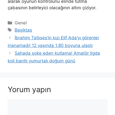
alarak oyunun kontrolünü elinde tutma
çabasının belirleyici olacağının altını çiziyor.
Kategoriler
Genel
Etiketler
Beşiktaş
İbrahim Tatlıses’in kızı Elif Ada’yı görenler
inanamadı! 12 yaşında 1.80 boyuna ulaştı
Sahada şoke eden kutlama! Amatör ligde
koli bantlı yumurtalı doğum günü
Yorum yapın
Yorum