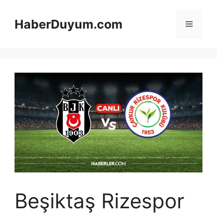
İçeriğe
atla
HaberDuyum.com
Menü
Beşiktaş Rizespor