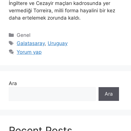
İngiltere ve Cezayir maçları kadrosunda yer
vermediği Torreira, milli forma hayalini bir kez
daha ertelemek zorunda kaldı.
Kategoriler
Genel
Etiketler
Galatasaray
,
Uruguay
Yorum yap
Ara
Ara
Recent Posts