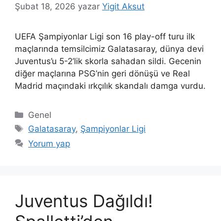
Şubat 18, 2026
yazar
Yigit Aksut
UEFA Şampiyonlar Ligi son 16 play-off turu ilk
maçlarında temsilcimiz Galatasaray, dünya devi
Juventus’u 5-2’lik skorla sahadan sildi. Gecenin
diğer maçlarına PSG’nin geri dönüşü ve Real
Madrid maçındaki ırkçılık skandalı damga vurdu.
Kategoriler
Genel
Etiketler
Galatasaray
,
Şampiyonlar Ligi
Yorum yap
Juventus Dağıldı!