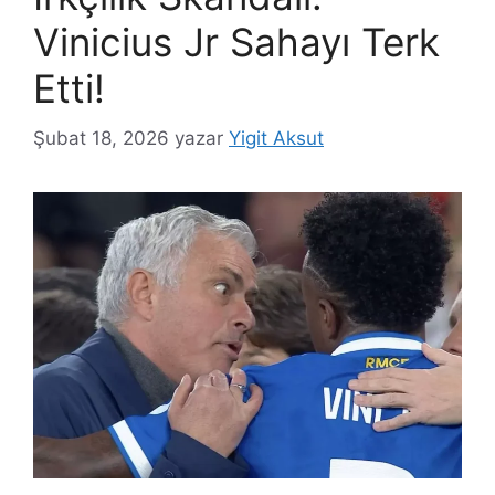
Vinicius Jr Sahayı Terk
Etti!
Şubat 18, 2026
yazar
Yigit Aksut