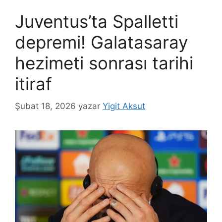
Juventus’ta Spalletti
depremi! Galatasaray
hezimeti sonrası tarihi
itiraf
Şubat 18, 2026
yazar
Yigit Aksut