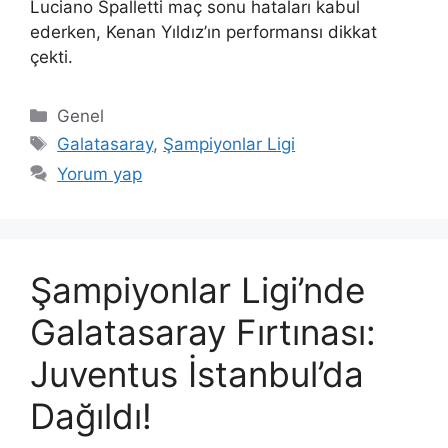
Luciano Spalletti maç sonu hataları kabul
ederken, Kenan Yıldız’ın performansı dikkat
çekti.
Kategoriler
Genel
Etiketler
Galatasaray
,
Şampiyonlar Ligi
Yorum yap
Şampiyonlar Ligi’nde
Galatasaray Fırtınası:
Juventus İstanbul’da
Dağıldı!