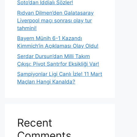
Soto’dan İddialı Sözler!
Rıdvan Dilmen’den Galatasaray
Liverpool maçı sonrası olay tur
tahmini!
Bayern Münih 6-1 Kazandı
Kimmich’in Açıklaması Olay Oldu!
Serdar Dursun’dan Milli Takım
Çıkışı: Pivot Santrfor Eksikliği Var!
Şampiyonlar Ligi Canlı İzle! 11 Mart
Maçları Hangi Kanalda?
Recent
Comments