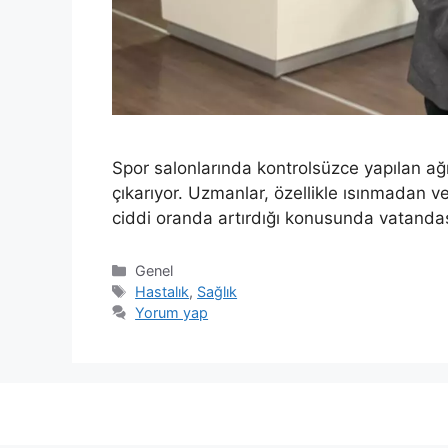
Spor salonlarında kontrolsüzce yapılan ağır
çıkarıyor. Uzmanlar, özellikle ısınmadan ve 
ciddi oranda artırdığı konusunda vatandaşl
Kategoriler
Genel
Etiketler
Hastalık
,
Sağlık
Yorum yap