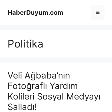
İçeriğe
atla
HaberDuyum.com
Menü
Politika
Veli Ağbaba’nın
Fotoğraflı Yardım
Kolileri Sosyal Medyayı
Salladı!