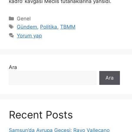
kadro’ kavgası Meclis tutanaklarına yansıdı.
Kategoriler
Genel
Etiketler
Gündem
,
Politika
,
TBMM
Yorum yap
Ara
Ara
Recent Posts
Samsun’da Avrupa Gecesi: Rayo Vallecano