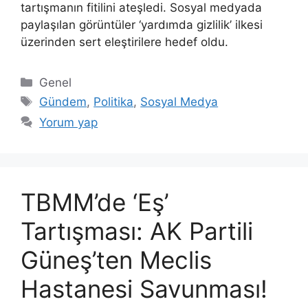
tartışmanın fitilini ateşledi. Sosyal medyada
paylaşılan görüntüler ‘yardımda gizlilik’ ilkesi
üzerinden sert eleştirilere hedef oldu.
Kategoriler
Genel
Etiketler
Gündem
,
Politika
,
Sosyal Medya
Yorum yap
TBMM’de ‘Eş’
Tartışması: AK Partili
Güneş’ten Meclis
Hastanesi Savunması!