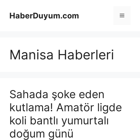
İçeriğe
atla
HaberDuyum.com
Menü
Manisa Haberleri
Sahada şoke eden
kutlama! Amatör ligde
koli bantlı yumurtalı
doğum günü