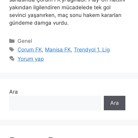
yakından ilgilendiren mücadelede tek gol
sevinci yaşanırken, maç sonu hakem kararları
gündeme damga vurdu.
Kategoriler
Genel
Etiketler
Çorum FK
,
Manisa FK
,
Trendyol 1. Lig
Yorum yap
Ara
Ara