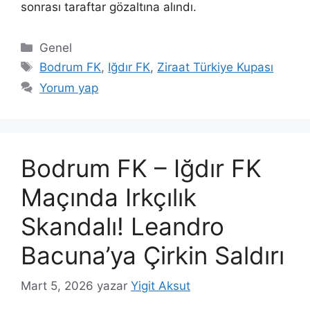
sonrası taraftar gözaltına alındı.
Kategoriler
Genel
Etiketler
Bodrum FK
,
Iğdır FK
,
Ziraat Türkiye Kupası
Yorum yap
Bodrum FK – Iğdır FK
Maçında Irkçılık
Skandalı! Leandro
Bacuna’ya Çirkin Saldırı
Mart 5, 2026
yazar
Yigit Aksut