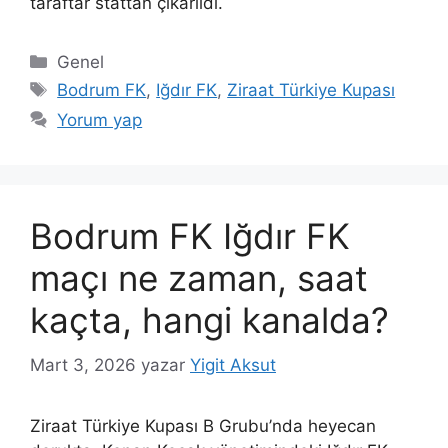
taraftar stattan çıkarıldı.
Kategoriler
Genel
Etiketler
Bodrum FK
,
Iğdır FK
,
Ziraat Türkiye Kupası
Yorum yap
Bodrum FK Iğdır FK
maçı ne zaman, saat
kaçta, hangi kanalda?
Mart 3, 2026
yazar
Yigit Aksut
Ziraat Türkiye Kupası B Grubu’nda heyecan