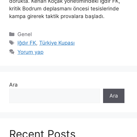
dorukta. Kenan Koçak yönetimindeki Iğdır FK,
kritik Bodrum deplasmanı öncesi tesislerinde
kampa girerek taktik provalara başladı.
Kategoriler
Genel
Etiketler
Iğdır FK
,
Türkiye Kupası
Yorum yap
Ara
Ara
Recent Posts