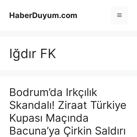
İçeriğe
atla
HaberDuyum.com
Menü
Iğdır FK
Bodrum’da Irkçılık
Skandalı! Ziraat Türkiye
Kupası Maçında
Bacuna’ya Çirkin Saldırı