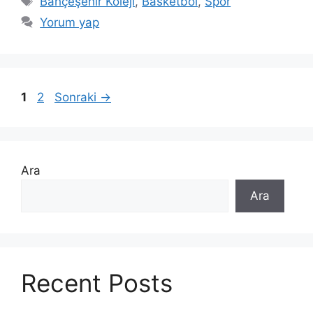
Bahçeşehir Koleji
,
Basketbol
,
Spor
Yorum yap
Sayfa
Sayfa
1
2
Sonraki
→
Ara
Ara
Recent Posts