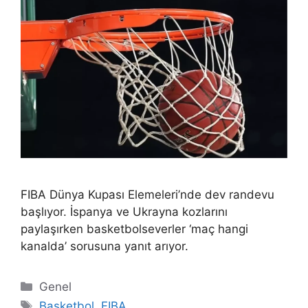
FIBA Dünya Kupası Elemeleri’nde dev randevu
başlıyor. İspanya ve Ukrayna kozlarını
paylaşırken basketbolseverler ‘maç hangi
kanalda’ sorusuna yanıt arıyor.
Kategoriler
Genel
Etiketler
Basketbol
,
FIBA