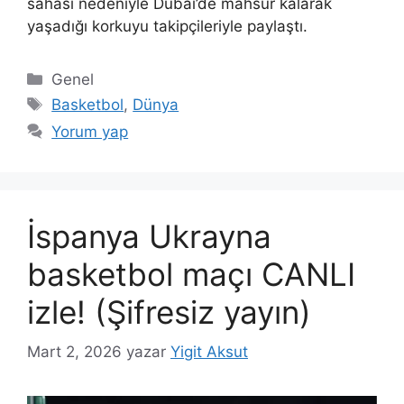
sahası nedeniyle Dubai’de mahsur kalarak
yaşadığı korkuyu takipçileriyle paylaştı.
Kategoriler
Genel
Etiketler
Basketbol
,
Dünya
Yorum yap
İspanya Ukrayna
basketbol maçı CANLI
izle! (Şifresiz yayın)
Mart 2, 2026
yazar
Yigit Aksut