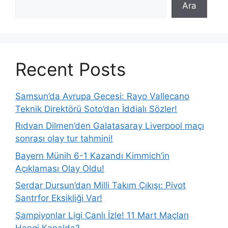
Ara
Recent Posts
Samsun’da Avrupa Gecesi: Rayo Vallecano
Teknik Direktörü Soto’dan İddialı Sözler!
Rıdvan Dilmen’den Galatasaray Liverpool maçı
sonrası olay tur tahmini!
Bayern Münih 6-1 Kazandı Kimmich’in
Açıklaması Olay Oldu!
Serdar Dursun’dan Milli Takım Çıkışı: Pivot
Santrfor Eksikliği Var!
Şampiyonlar Ligi Canlı İzle! 11 Mart Maçları
Hangi Kanalda?