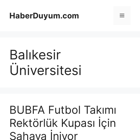
İçeriğe
atla
HaberDuyum.com
Menü
Balıkesir
Üniversitesi
BUBFA Futbol Takımı
Rektörlük Kupası İçin
Sahaya İniyor