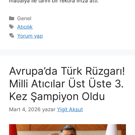
madalya ile tarihi bir rekora imza attı.
Kategoriler
Genel
Etiketler
Atıcılık
Yorum yap
Avrupa’da Türk Rüzgarı!
Milli Atıcılar Üst Üste 3.
Kez Şampiyon Oldu
Mart 4, 2026
yazar
Yigit Aksut