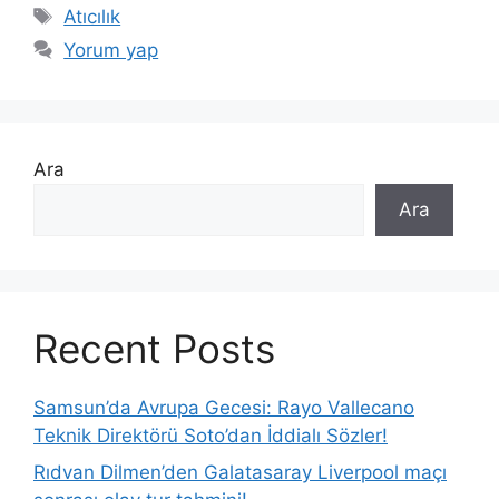
Etiketler
Atıcılık
Yorum yap
Ara
Ara
Recent Posts
Samsun’da Avrupa Gecesi: Rayo Vallecano
Teknik Direktörü Soto’dan İddialı Sözler!
Rıdvan Dilmen’den Galatasaray Liverpool maçı