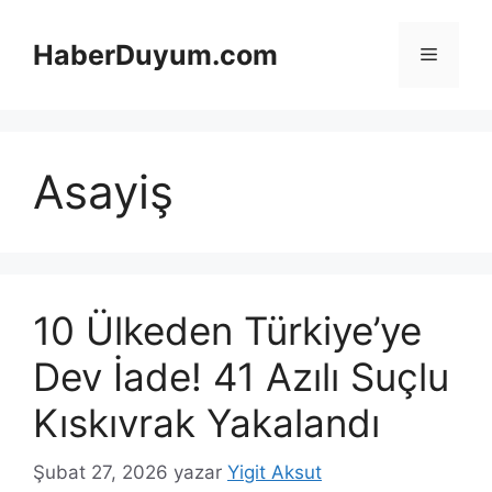
İçeriğe
atla
HaberDuyum.com
Menü
Asayiş
10 Ülkeden Türkiye’ye
Dev İade! 41 Azılı Suçlu
Kıskıvrak Yakalandı
Şubat 27, 2026
yazar
Yigit Aksut