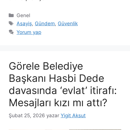
Kategoriler
Genel
Etiketler
Asayiş
,
Gündem
,
Güvenlik
Yorum yap
Görele Belediye
Başkanı Hasbi Dede
davasında ‘evlat’ itirafı:
Mesajları kızı mı attı?
Şubat 25, 2026
yazar
Yigit Aksut