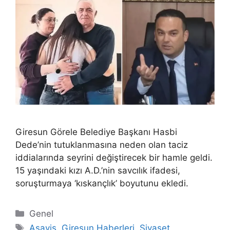
Giresun Görele Belediye Başkanı Hasbi
Dede’nin tutuklanmasına neden olan taciz
iddialarında seyrini değiştirecek bir hamle geldi.
15 yaşındaki kızı A.D.’nin savcılık ifadesi,
soruşturmaya ‘kıskançlık’ boyutunu ekledi.
Kategoriler
Genel
Etiketler
Asayiş
,
Giresun Haberleri
,
Siyaset