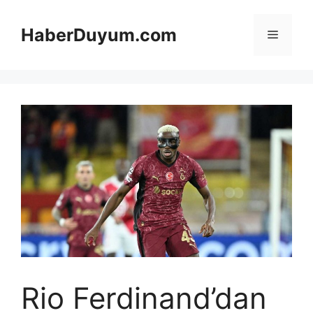
İçeriğe
atla
HaberDuyum.com
Menü
Rio Ferdinand’dan