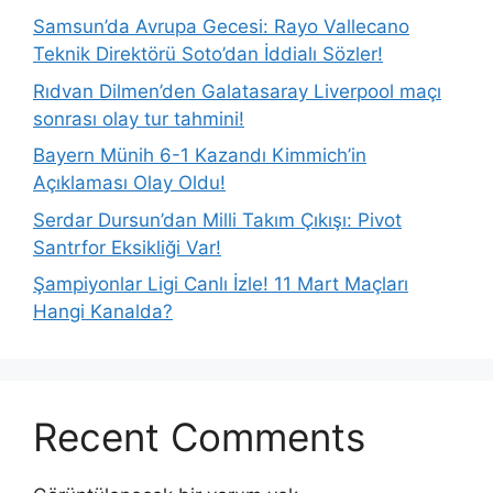
Samsun’da Avrupa Gecesi: Rayo Vallecano
Teknik Direktörü Soto’dan İddialı Sözler!
Rıdvan Dilmen’den Galatasaray Liverpool maçı
sonrası olay tur tahmini!
Bayern Münih 6-1 Kazandı Kimmich’in
Açıklaması Olay Oldu!
Serdar Dursun’dan Milli Takım Çıkışı: Pivot
Santrfor Eksikliği Var!
Şampiyonlar Ligi Canlı İzle! 11 Mart Maçları
Hangi Kanalda?
Recent Comments