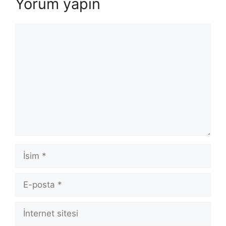
Yorum yapın
Yorum
İsim
E-
posta
İnternet
sitesi