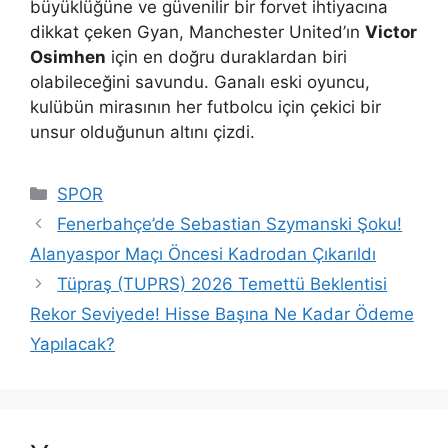
büyüklüğüne ve güvenilir bir forvet ihtiyacına
dikkat çeken Gyan, Manchester United’ın
Victor
Osimhen
için en doğru duraklardan biri
olabileceğini savundu. Ganalı eski oyuncu,
kulübün mirasının her futbolcu için çekici bir
unsur olduğunun altını çizdi.
Kategoriler
SPOR
Fenerbahçe’de Sebastian Szymanski Şoku!
Alanyaspor Maçı Öncesi Kadrodan Çıkarıldı
Tüpraş (TUPRS) 2026 Temettü Beklentisi
Rekor Seviyede! Hisse Başına Ne Kadar Ödeme
Yapılacak?