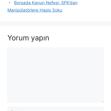
Borsada Kanun Nefesi: SPK’dan
Manipülatörlere Hapis Şoku
Yorum yapın
Yorum
İsim