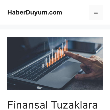
İçeriğe
atla
HaberDuyum.com
Menü
Finansal Tuzaklara